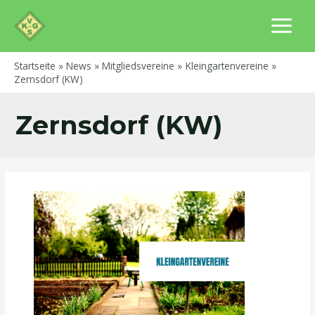
Zum
MAIN
Inhalt
MENU
springen
Startseite
News
Mitgliedsvereine
Kleingartenvereine
Zernsdorf (KW)
Zernsdorf (KW)
Senziger
Weg
e.V.