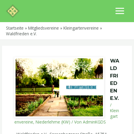
Zum
Post
MAIN
Inhalt
navigation
MENU
springen
Startseite
Mitgliedsvereine
Kleingartenvereine
Waldfrieden e.V.
WA
LD
FRI
ED
EN
E.V.
/
Klein
gart
envereine
,
Niederlehme (KW)
/ Von
AdminKGDS