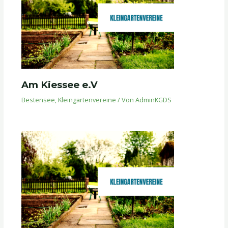
Am Kiessee e.V
Bestensee
,
Kleingartenvereine
/ Von
AdminKGDS