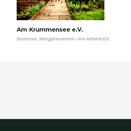
Am Krummensee e.V.
Bestensee
,
Kleingartenvereine
/ Von
AdminKGDS