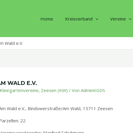
Home
Kreisverband
Vereine
m Wald e.V.
AM WALD E.V.
Kleingartenvereine
,
Zeesen (KW)
/ Von
AdminKGDS
Am Wald e.V., Bindowerstraße/Am Wald, 15711 Zeesen
Parzellen: 22
Vereinsvorsitzender: Manfred Schuhmann